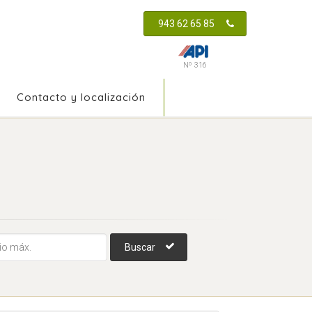
943 62 65 85
Nº 316
Contacto y localización
Buscar
e Inmueble