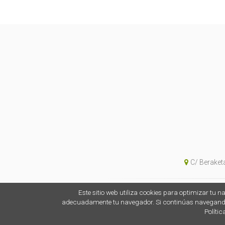
C/ Beraket
Este sitio web utiliza cookies para optimizar tu 
adecuadamente tu navegador. Si continúas navegand
Polític