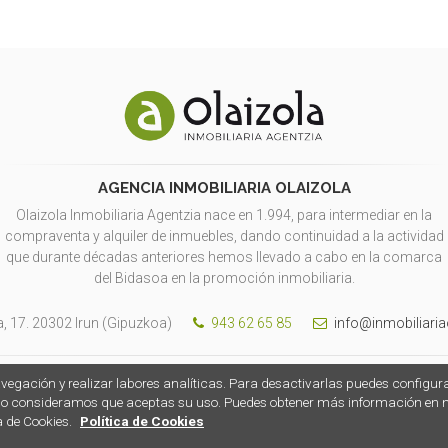
AGENCIA INMOBILIARIA OLAIZOLA
Olaizola Inmobiliaria Agentzia nace en 1.994, para intermediar en la
compraventa y alquiler de inmuebles, dando continuidad a la actividad
que durante décadas anteriores hemos llevado a cabo en la comarca
del Bidasoa en la promoción inmobiliaria.
a, 17. 20302 Irun (Gipuzkoa)
943 62 65 85
info@inmobiliaria
navegación y realizar labores analíticas. Para desactivarlas puedes configur
o consideramos que aceptas su uso. Puedes obtener más información en 
a de Cookies.
Política de Cookies