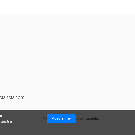
olaizola.com
ar
Aceptar
Página web desarrollada por
Lantalau
nuestra